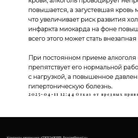
крови, алкоголь провоцирует непр
повышается, а загустевшая кровь 
что увеличивает риск развития хо
инфаркта миокарда на фоне повыш
всего этого может стать внезапная
При постоянном приеме алкоголя 
препятствует его нормальной раб
с нагрузкой, а повышенное давле
гипертоническую болезнь.
2025-04-11 12:44
Отказ от вредных прив
Контакты редакции: +79052490935, finnias@mail.ru