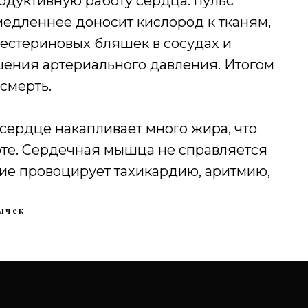
одуктивную работу сердца: пульс
медленнее доносит кислород к тканям,
лестериновых бляшек в сосудах и
ения артериального давления. Итогом
 смерть.
сердце накапливает много жира, что
оте. Сердечная мышца не справляется
ние провоцирует тахикардию, аритмию,
ычек