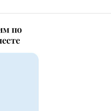
мм по
месте