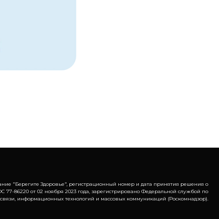
ание "Берегите Здоровье", регистрационный номер и дата принятия решения о
С 77-86220 от 02 ноября 2023 года, зарегистрировано Федеральной службой по
 связи, информационных технологий и массовых коммуникаций (Роскомнадзор).