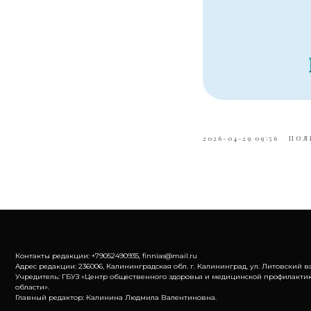
2026-04-29 09:56
ПОЛ
Контакты редакции: +79052490935, finnias@mail.ru
Адрес редакции: 236006, Калининградская обл. г. Калининград, ул. Литовский ва
Учредитель: ГБУЗ «Центр общественного здоровья и медицинской профилакти
области».
Главный редактор: Калинина Людмила Валентиновна.