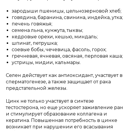
зародыши пшеницы, цельнозерновой хлеб;
говядина, баранина, свинина, индейка, утка;
печень говяжья;
семена льна, кунжута, тыквы;
кедровые орехи, кешью, миндаль;
шпинат, петрушка;
соевые бобы, чечевица, фасоль, горох;
гречневая, ячневая, овсяная, перловая каша;
устрицы, мидии, кальмары.
Селен действует как антиоксидант, участвует в
сперматогенезе, а также защищает от рака
предстательной железы.
Цинк не только участвует в синтезе
тестостерона, но еще ускоряет заживление ран
и стимулирует образование коллагена и
кератина. Повышенная потребность в цинке
возникает при нарушении его всасывания