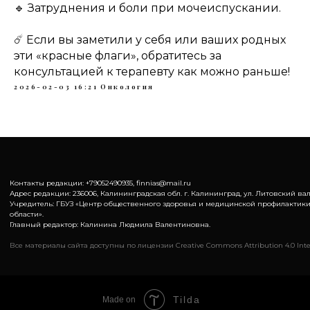
🔹 Затруднения и боли при мочеиспускании.
☄️ Если вы заметили у себя или ваших родных
эти «красные флаги», обратитесь за
консультацией к терапевту как можно раньше!
2026-02-03 16:21
Онкология
Контакты редакции: +79052490935, finnias@mail.ru
Адрес редакции: 236006, Калининградская обл. г. Калининград, ул. Литовский вал,
Учредитель: ГБУЗ «Центр общественного здоровья и медицинской профилактик
области».
Главный редактор: Калинина Людмила Валентиновна.
Все материалы сайта доступны по лицензии Creative Commons Attribution 4.0 Inte
Tilda
Made on