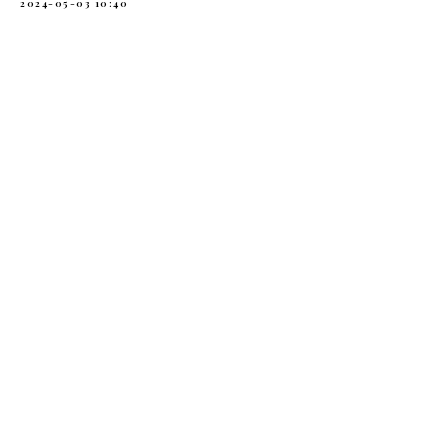
2024-05-03 10:40
Контакты редакции: +79052490935, finnias@mail.ru
Адрес редакции: 236006, Калининградская обл. г. Калининград, ул. Литовский вал,