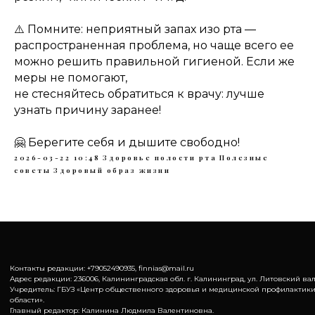
⚠️ Помните: неприятный запах изо рта —
распространенная проблема, но чаще всего ее
можно решить правильной гигиеной. Если же
меры не помогают,
не стесняйтесь обратиться к врачу: лучше
узнать причину заранее!
🤗 Берегите себя и дышите свободно!
2026-03-22 10:48
Здоровье полости рта
Полезные
советы
Здоровый образ жизни
Контакты редакции: +79052490935, finnias@mail.ru
Адрес редакции: 236006, Калининградская обл. г. Калининград, ул. Литовский вал,
Учредитель: ГБУЗ «Центр общественного здоровья и медицинской профилактик
области».
Главный редактор: Калинина Людмила Валентиновна.