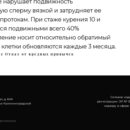
е нарушает подвижность
ую сперму вязкой и затрудняет ее
ротокам. При стаже курения 10 и
тся подвижными всего 40%
вление носит относительно обратимый
е клетки обновляются каждые 3 месяца.
ье
Отказ от вредных привычек
Сетевое изд
л, д. 64А
регистрации: ЭЛ № Ф
ки Калининградской
надзору в сфере
ernational