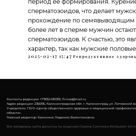
период ее формирования. Курени
сперматозоидов, что делает мужск
прохождение по семявыводящим п
более лет в сперме мужчин остаю
сперматозоидов. К счастью, это я
характер, так как мужские половы
2025-02-17 15:47
Репродуктивное здоров
Контакты редакции: +79052490935, finnias@mail.ru
Адрес редакции: 236006, Калининградская обл. г. Калининград, ул. Литовский ва
Учредитель: ГБУЗ «Центр общественного здоровья и медицинской профилакти
области».
Главный редактор: Калинина Людмила Валентиновна.
Все материалы сайта доступны по лицензии Creative Commons Attribution 4.0 Int