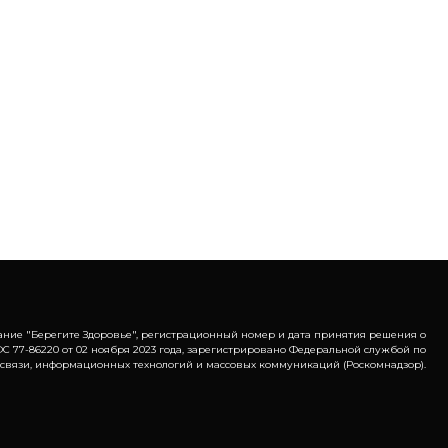
ание "Берегите Здоровье", регистрационный номер и дата принятия решения о
С 77-86220 от 02 ноября 2023 года, зарегистрировано Федеральной службой по
 связи, информационных технологий и массовых коммуникаций (Роскомнадзор).