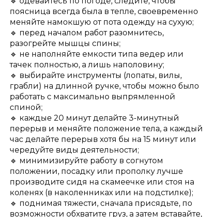
🔹 одевайтесь по погоде, следите, чтобы
поясница всегда была в тепле, своевременно
меняйте намокшую от пота одежду на сухую;
🔹 перед началом работ разомнитесь,
разогрейте мышцы спины;
🔹 не наполняйте емкости типа ведер или
тачек полностью, а лишь наполовину;
🔹 выбирайте инструменты (лопаты, вилы,
грабли) на длинной ручке, чтобы можно было
работать с максимально выпрямленной
спиной;
🔹 каждые 20 минут делайте 3-минутный
перерыв и меняйте положение тела, а каждый
час делайте перерыв хотя бы на 15 минут или
чередуйте виды деятельности;
🔹 минимизируйте работу в согнутом
положении, посадку или прополку лучше
производите сидя на скамеечке или стоя на
коленях (в наколенниках или на подстилке);
🔹 поднимая тяжести, сначала присядьте, по
возможности обхватите груз, а затем вставайте,