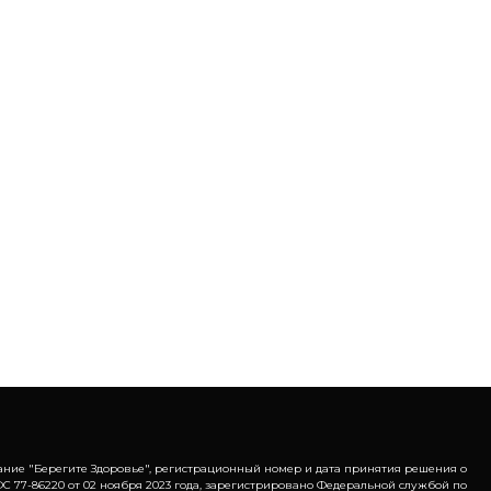
ание "Берегите Здоровье", регистрационный номер и дата принятия решения о
С 77-86220 от 02 ноября 2023 года, зарегистрировано Федеральной службой по