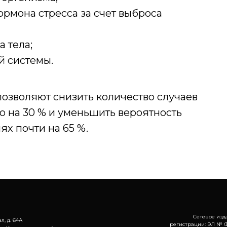
ормона стресса за счет выброса
 тела;
й системы.
озволяют снизить количество случаев
 на 30 % и уменьшить вероятность
х почти на 65 %.
Сетевое изд
л, д. 64А
регистрации: ЭЛ № Ф