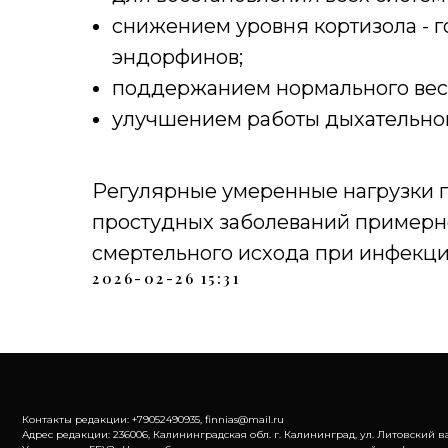
снижением уровня кортизола - г
эндорфинов;
поддержанием нормального веса
улучшением работы дыхательно
Регулярные умеренные нагрузки п
простудных заболеваний примерно
смертельного исхода при инфекция
2026-02-26 15:31
Контакты редакции: +79052490935, finnias@mail.ru
Адрес редакции: 236006, Калининградская обл. г. Калининград, ул. Литовский ва