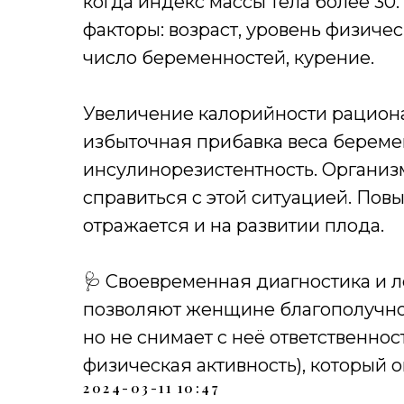
когда индекс массы тела более 30
факторы: возраст, уровень физиче
число беременностей, курение.
Увеличение калорийности рациона
избыточная прибавка веса берем
инсулинорезистентность. Органи
справиться с этой ситуацией. Пов
отражается и на развитии плода.
🩺 Своевременная диагностика и 
позволяют женщине благополучно 
но не снимает с неё ответственнос
физическая активность), который о
2024-03-11 10:47