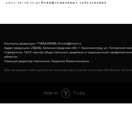
2023-10-16 15:41
Неинфекционные заболевания
Контакты редакции: +79052490935, finnias@mail.ru
Адрес редакции: 236006, Калининградская обл. г. Калининград, ул. Литовский вал,
Учредитель: ГБУЗ «Центр общественного здоровья и медицинской профилактик
области».
Главный редактор: Калинина Людмила Валентиновна.
Все материалы сайта доступны по лицензии Creative Commons Attribution 4.0 Inte
Tilda
Made on