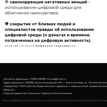
💬
самокоррекция негативных эмоций
–
использование цифровой среды для
облегчения самочувствия;
💬 сокрытие от близких людей и
специалистов правды об использовании
цифровой среды (о деньгах и времени,
потраченных на цифровую активность).
2026-06-21 10:00
Цифровая зависимость
Контакты редакции: +79052490935, finnias@mail.ru
Адрес редакции: 236006, Калининградская обл. г. Калининград, ул. Литовский вал,
Учредитель: ГБУЗ «Центр общественного здоровья и медицинской профилактик
области».
Главный редактор: Калинина Людмила Валентиновна.
Все материалы сайта доступны по лицензии Creative Commons Attribution 4.0 Inte