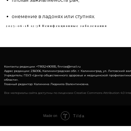
плохая заживляемость ран;
онемение в ладонях или ступнях.
2025-06-18 12:38
Неинфекционные заболевания
Контакты редакции: +79052490935, finnias@mail.ru
Адрес редакции: 236006, Калининградская обл. г. Калининград, ул. Литовский вал,
Учредитель: ГБУЗ «Центр общественного здоровья и медицинской профилактик
области».
Главный редактор: Калинина Людмила Валентиновна.
Все материалы сайта доступны по лицензии Creative Commons Attribution 4.0 Inte
Tilda
Made on