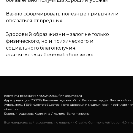
обязательно получишь хороший урожай ️
Важно сформировать полезные привычки и
отказаться от вредных.
Здоровый образ жизни – залог не только
физического, но и психического и
социального благополучия.
2024-04-03 09:45
Здоровый образ жизни
Контакты редакции: +79052490935, finnias@mail.ru
Адрес редакции: 236006, Калининградская обл. г. Калининград, ул. Литовский вал,
Учредитель: ГБУЗ «Центр общественного здоровья и медицинской профилактик
области».
Главный редактор: Калинина Людмила Валентиновна.
Все материалы сайта доступны по лицензии Creative Commons Attribution 4.0 Inte