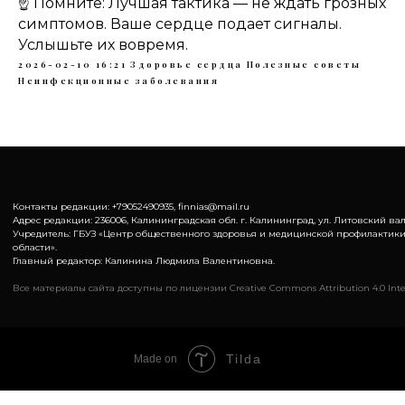
☝️ Помните: Лучшая тактика — не ждать грозных
симптомов. Ваше сердце подает сигналы.
Услышьте их вовремя.
2026-02-10 16:21
Здоровье сердца
Полезные советы
Неинфекционные заболевания
Контакты редакции: +79052490935, finnias@mail.ru
Адрес редакции: 236006, Калининградская обл. г. Калининград, ул. Литовский вал,
Учредитель: ГБУЗ «Центр общественного здоровья и медицинской профилактик
области».
Главный редактор: Калинина Людмила Валентиновна.
Все материалы сайта доступны по лицензии Creative Commons Attribution 4.0 Inte
Tilda
Made on