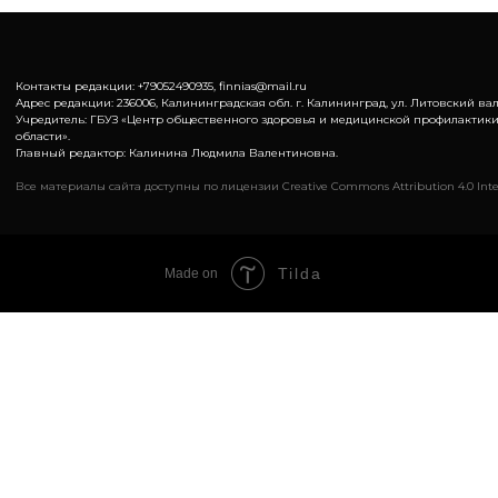
Контакты редакции: +79052490935, finnias@mail.ru
Адрес редакции: 236006, Калининградская обл. г. Калининград, ул. Литовский вал,
Учредитель: ГБУЗ «Центр общественного здоровья и медицинской профилактик
области».
Главный редактор: Калинина Людмила Валентиновна.
Все материалы сайта доступны по лицензии Creative Commons Attribution 4.0 Inte
Tilda
Made on