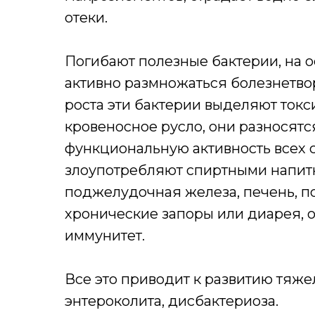
отеки.
Погибают полезные бактерии, на 
активно размножаться болезнетво
роста эти бактерии выделяют токс
кровеносное русло, они разносятс
функциональную активность всех 
злоупотребляют спиртными напитк
поджелудочная железа, печень, по
хронические запоры или диарея, о
иммунитет.
Все это приводит к развитию тяж
энтероколита, дисбактериоза.