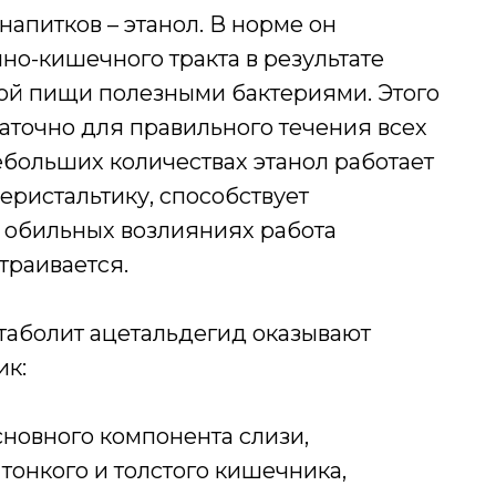
апитков – этанол. В норме он
но-кишечного тракта в результате
ой пищи полезными бактериями. Этого
аточно для правильного течения всех
ебольших количествах этанол работает
еристальтику, способствует
и обильных возлияниях работа
траивается.
етаболит ацетальдегид оказывают
ик:
новного компонента слизи,
онкого и толстого кишечника,