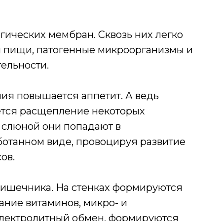
ических мембран. Сквозь них легко
и пищи, патогенные микроорганизмы и
ельности.
ия повышается аппетит. А ведь
ется расщепление некоторых
и слюной они попадают в
ботанном виде, провоцируя развитие
ов.
кишечника. На стенках формируются
ание витаминов, микро- и
электролитный обмен, формируются