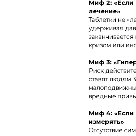
Миф 2: «Если
лечение»
Таблетки не «л
удерживая дав
заканчивается 
кризом или инс
Миф 3: «Гипе
Риск действите
ставят людям 3
малоподвижный
вредные привы
Миф 4: «Если
измерять»
Отсутствие си