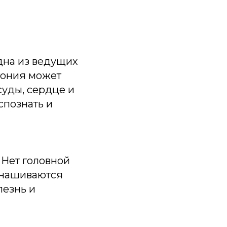
дна из ведущих
ртония может
суды, сердце и
спознать и
 Нет головной
знашиваются
лезнь и