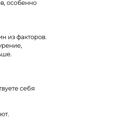
ов, особенно
н из факторов.
урение,
ьше.
твуете себя
ют.