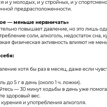
я и у молодых, и у стройных, и у спортсмен
енной предрасположенности.
ное — меньше нервничать»
тельно повышает давление, но это лишь оди
ребление соли, алкоголь, недостаток сна, к
зкая физическая активность влияют не мен
себя:
вление хотя бы раз в месяц, даже если чувс
ь до 5 г в день (около 1 ч. ложки).
йтесь — 30 минут ходьбы в день уже помога
те здоровый вес.
т курения и употребления алкоголя.