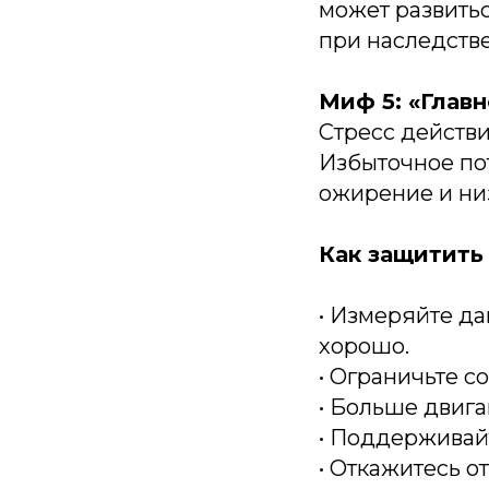
может развитьс
при наследств
Миф 5: «Глав
Стресс действи
Избыточное пот
ожирение и ни
Как защитить 
• Измеряйте да
хорошо.
• Ограничьте сол
• Больше двига
• Поддерживай
• Откажитесь о