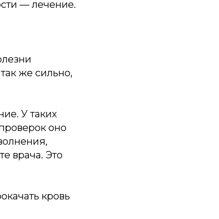
сти — лечение.
олезни
так же сильно,
ие. У таких
 проверок оно
волнения,
е врача. Это
окачать кровь