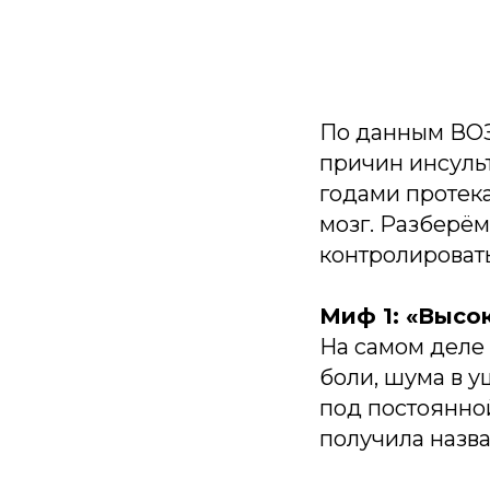
По данным ВОЗ
причин инсульт
годами протек
мозг. Разберё
контролировать
Миф 1: «Высо
На самом деле 
боли, шума в 
под постоянной
получила назва