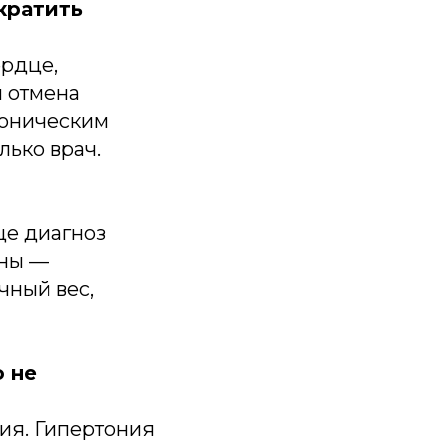
кратить
ердце,
я отмена
тоническим
лько врач.
ще диагноз
ины —
чный вес,
о не
ия. Гипертония