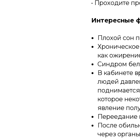
• Проходите п
Интересные ф
Плохой сон 
Хроническое 
как ожирение
Синдром бел
В кабинете в
людей давлен
поднимается 
которое неко
явление полу
Переедание 
После обильн
через орган