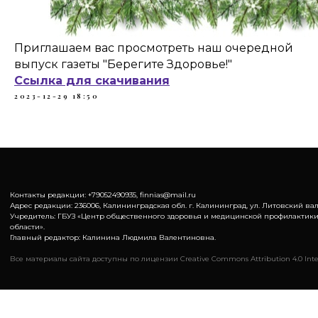
Приглашаем вас просмотреть наш очередной
выпуск газеты "Берегите Здоровье!"
Ссылка для скачивания
2023-12-29 18:50
Контакты редакции: +79052490935, finnias@mail.ru
Адрес редакции: 236006, Калининградская обл. г. Калининград, ул. Литовский вал,
Учредитель: ГБУЗ «Центр общественного здоровья и медицинской профилактик
области».
Главный редактор: Калинина Людмила Валентиновна.
Все материалы сайта доступны по лицензии Creative Commons Attribution 4.0 Inte