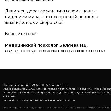
Делитесь, дорогие женщины своим новым
видением мира – это прекрасный период в
жизни, который скоротечен.
Берегите себя!
Медицинский психолог Беляева Н.В.
2025-03-08 08:41
Психология
Репродуктивное здоровье
Контакты редакции: +79052490935, finnias@mail.ru
Адрес редакции: 236006, Калининградская обл. г. Калининград, ул. Литовский вал,
Учредитель: ГБУЗ «Центр общественного здоровья и медицинской профилактик
области».
Главный редактор: Калинина Людмила Валентиновна.
Все материалы сайта доступны по лицензии Creative Commons Attribution 4.0 Inte