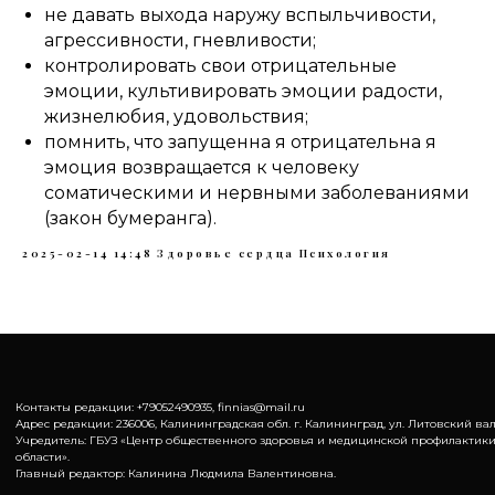
не давать выхода наружу вспыльчивости,
агрессивности, гневливости;
контролировать свои отрицательные
эмоции, культивировать эмоции радости,
жизнелюбия, удовольствия;
помнить, что запущенна я отрицательна я
эмоция возвращается к человеку
соматическими и нервными заболеваниями
(закон бумеранга).
2025-02-14 14:48
Здоровье сердца
Психология
Контакты редакции: +79052490935, finnias@mail.ru
Адрес редакции: 236006, Калининградская обл. г. Калининград, ул. Литовский вал,
Учредитель: ГБУЗ «Центр общественного здоровья и медицинской профилактик
области».
Главный редактор: Калинина Людмила Валентиновна.