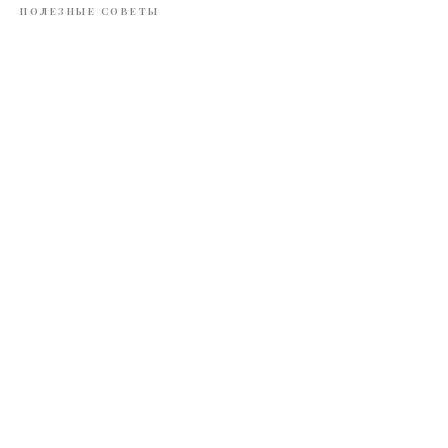
ПОЛЕЗНЫЕ СОВЕТЫ
Контакты редакции: +79052490935, finnias@mail.ru
Адрес редакции: 236006, Калининградская обл. г. Калининград, ул. Литовский вал,