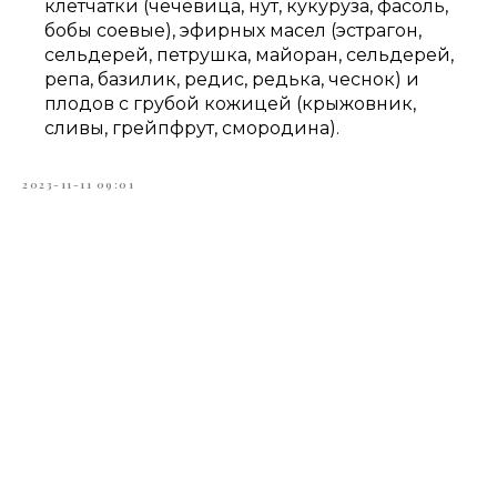
клетчатки (чечевица, нут, кукуруза, фасоль,
бобы соевые), эфирных масел (эстрагон,
сельдерей, петрушка, майоран, сельдерей,
репа, базилик, редис, редька, чеснок) и
плодов с грубой кожицей (крыжовник,
сливы, грейпфрут, смородина).
2023-11-11 09:01