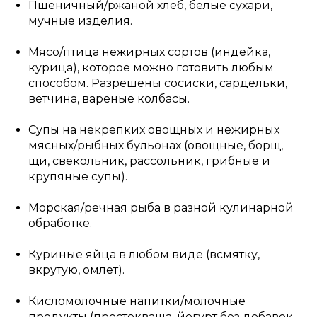
Пшеничный/ржаной хлеб, белые сухари,
мучные изделия.
Мясо/птица нежирных сортов (индейка,
курица), которое можно готовить любым
способом. Разрешены сосиски, сардельки,
ветчина, вареные колбасы.
Супы на некрепких овощных и нежирных
мясных/рыбных бульонах (овощные, борщ,
щи, свекольник, рассольник, грибные и
крупяные супы).
Морская/речная рыба в разной кулинарной
обработке.
Куриные яйца в любом виде (всмятку,
вкрутую, омлет).
Кисломолочные напитки/молочные
продукты (простокваша, йогурт без добавок,