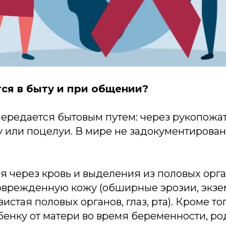
ся в быту и при общении?
 передается бытовым путем: через рукопожа
 или поцелуи. В мире не задокументирован
 через кровь и выделения из половых орга
оврежденную кожу (обширные эрозии, экзем
истая половых органов, глаз, рта). Кроме то
енку от матери во время беременности, ро