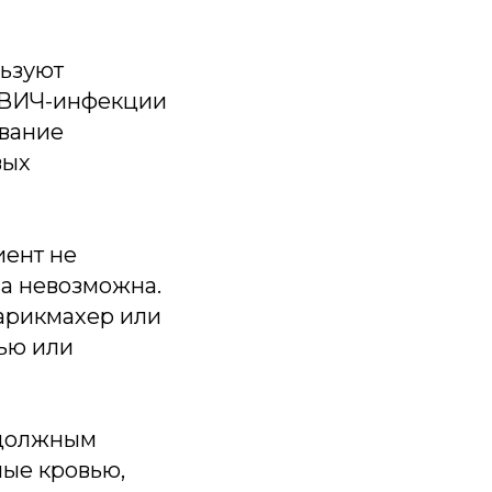
льзуют
а ВИЧ-инфекции
вание
вых
иент не
са невозможна.
парикмахер или
вью или
 должным
ные кровью,