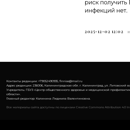
риск получить 
инфекций нет.
2025-12-02 12:02
Контакты редакции: +79052490935, finnias@mail.ru
Адрес редакции: 236006, Калининградская обл. г. Калининград, ул. Литовский ва
Учредитель: ГБУЗ «Центр общественного здоровья и медицинской профилакти
области».
Главный редактор: Калинина Людмила Валентиновна.
Все материалы сайта доступны по лицензии Creative Commons Attribution 4.0 Int