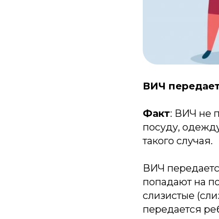
ВИЧ передает
Факт
: ВИЧ не
посуду, одежду
такого случая.
ВИЧ передается
попадают на п
слизистые (слиз
передается реб