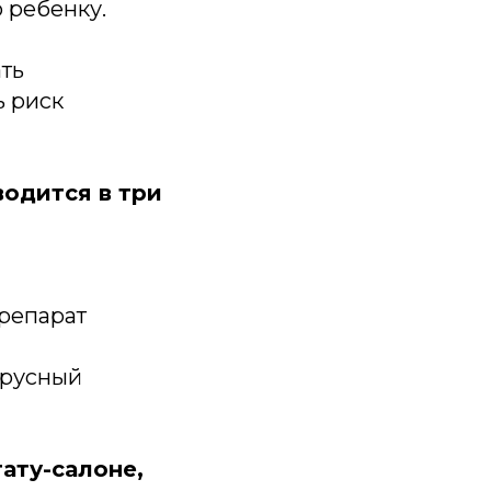
 ребенку.
ть
ь риск
одится в три
репарат
ирусный
ату-салоне,