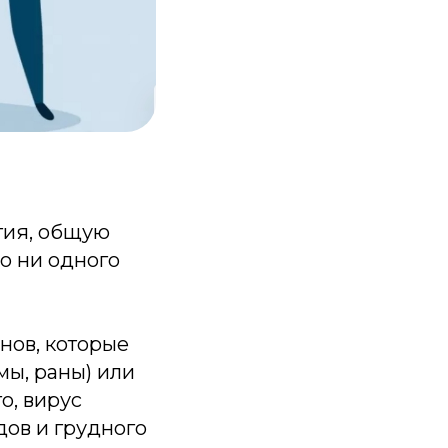
тия, общую
о ни одного
нов, которые
ы, раны) или
го, вирус
дов и грудного