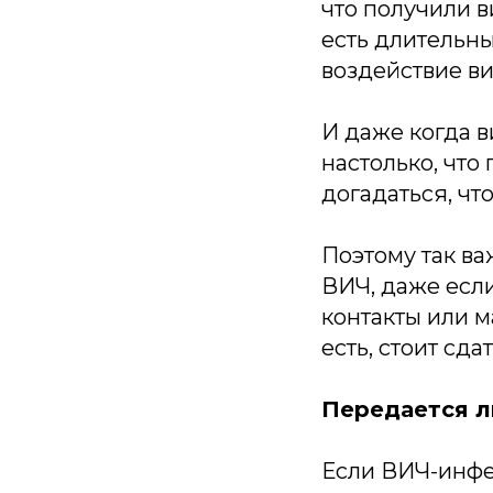
что получили 
есть длительн
воздействие ви
И даже когда в
настолько, что
догадаться, ч
Поэтому так в
ВИЧ, даже есл
контакты или 
есть, стоит сд
Передается л
Если ВИЧ-инфе