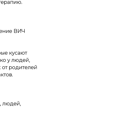
терапию.
жение ВИЧ
рые кусают
ко у людей,
 от родителей
ктов.
, людей,