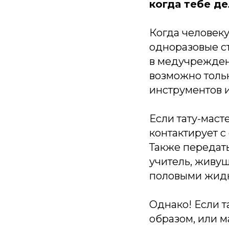
когда тебе д
Когда человеку
одноразовые с
в медучрежден
возможно толь
инструментов и
Если тату-маст
контактирует с
Также передат
учитель, живущ
половыми жидк
Однако! Если 
образом, или м