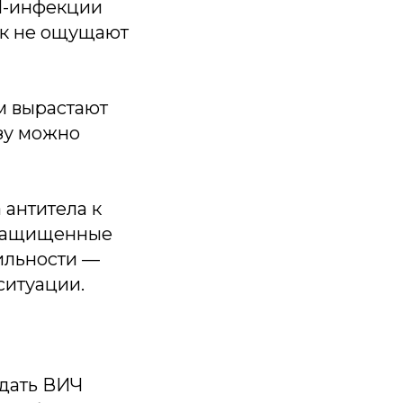
ИЧ-инфекции
ак не ощущают
м вырастают
азу можно
 антитела к
езащищенные
ильности —
 ситуации.
едать ВИЧ