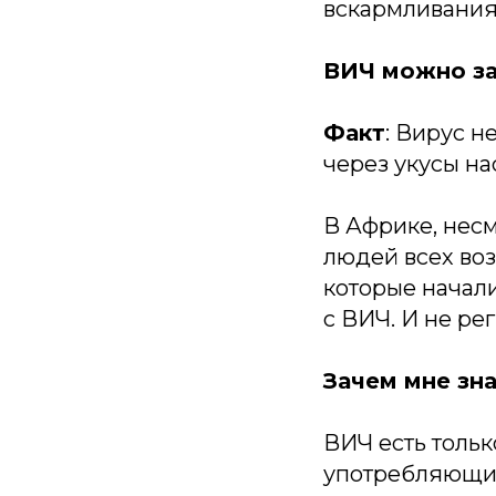
вскармливания,
ВИЧ можно за
Факт
: Вирус н
через укусы н
В Африке, несм
людей всех воз
которые начал
с ВИЧ. И не ре
Зачем мне зн
ВИЧ есть тольк
употребляющих