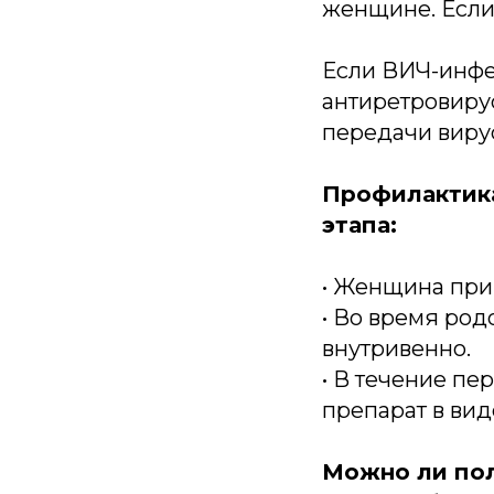
женщине. Если 
Если ВИЧ-инфе
антиретровирус
передачи вирус
Профилактика
этапа:
• Женщина при
• Во время ро
внутривенно.
• В течение пе
препарат в вид
Можно ли пол