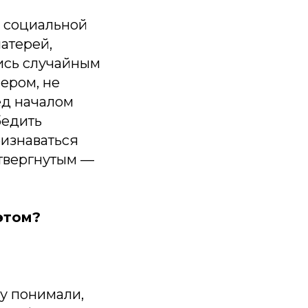
й социальной
атерей,
лись случайным
ером, не
ред началом
бедить
ризнаваться
отвергнутым —
этом?
у понимали,