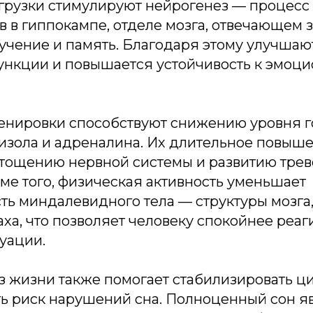
грузки стимулируют нейрогенез — процесс
 в гиппокампе, отделе мозга, отвечающем 
учение и память. Благодаря этому улучшаю
ункции и повышается устойчивость к эмоц
енировки способствуют снижению уровня 
тизола и адреналина. Их длительное повыш
стощению нервной системы и развитию тре
ме того, физическая активность уменьшает
сть миндалевидного тела — структуры мозга
аха, что позволяет человеку спокойнее реаг
уации.
з жизни также помогает стабилизировать 
ть риск нарушений сна. Полноценный сон я