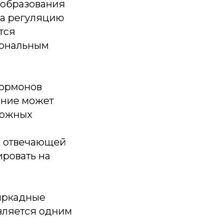
 образования
за регуляцию
тся
иональным
гормонов
ение может
вожных
, отвечающей
ировать на
циркадные
вляется одним