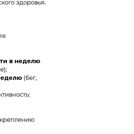
кого здоровья.
ля
ти в неделю
е);
 неделю
(бег,
тивность:
укреплению