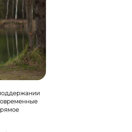
 поддержании
 Современные
прямое