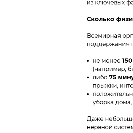
из ключевых фа
Сколько физи
Всемирная орг
поддержания п
не менее
15
(например, б
либо
75 мин
прыжки, инте
положительны
уборка дома,
Даже небольшо
нервной систе