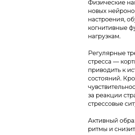
Физические на
новых нейронов
настроения, об
когнитивные ф
нагрузкам.
Регулярные тр
стресса — кор
приводить к и
состояний. Кро
чувствительно
за реакции стр
стрессовые сит
Активный обра
ритмы и снизи