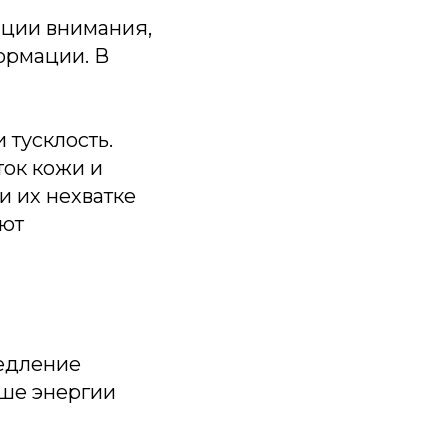
ации внимания,
ормации. В
 тусклость.
ток кожи и
 их нехватке
ают
медление
ьше энергии