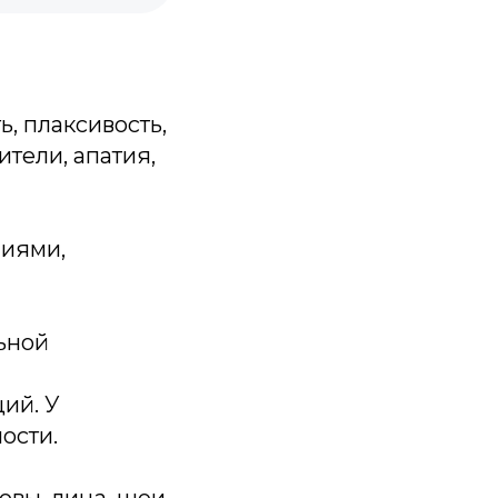
, плаксивость,
тели, апатия,
ниями,
ьной
ий. У
ости.