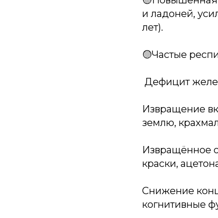
🟡Повышенная п
и ладоней, уси
лет).
🟡Частые респ
️ Дефицит желе
Извращение вку
землю, крахмал,
Извращённое об
краски, ацетон
Снижение конц
когнитивные ф