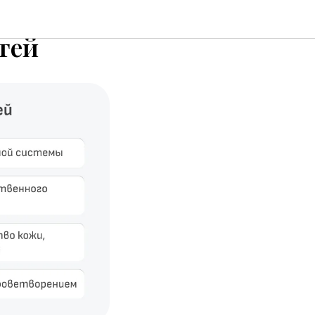
в
тей