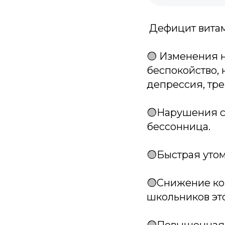
️ Дефицит вита
🟡 Изменения н
беспокойство, 
депрессия, тре
🟡Нарушения с
бессонница.
🟡Быстрая уто
🟡Снижение ко
школьников эт