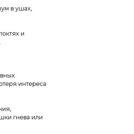
ум в ушах,
локтях и
.
ивных
потеря интереса
ния,
шки гнева или