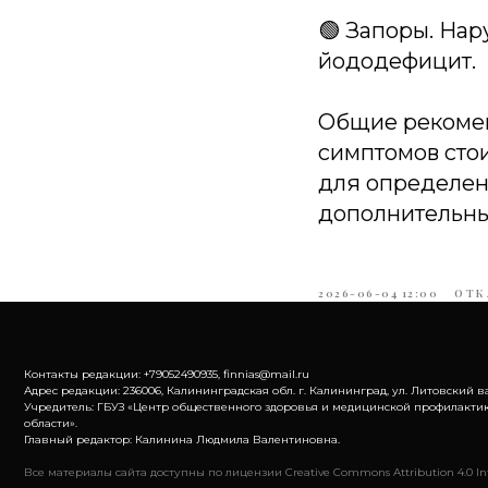
🟢 Запоры. На
йододефицит.
Общие рекомен
симптомов стои
для определени
дополнительны
2026-06-04 12:00
ОТК
Контакты редакции: +79052490935, finnias@mail.ru
Адрес редакции: 236006, Калининградская обл. г. Калининград, ул. Литовский ва
Учредитель: ГБУЗ «Центр общественного здоровья и медицинской профилакти
области».
Главный редактор: Калинина Людмила Валентиновна.
Все материалы сайта доступны по лицензии Creative Commons Attribution 4.0 Int