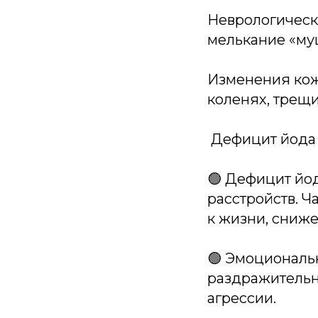
Неврологическ
мелькание «му
Изменения кожи
коленях, трещи
️ Дефицит йода
🟢 Дефицит йо
расстройств. Ч
к жизни, сниж
🟢 Эмоциональ
раздражительн
агрессии.