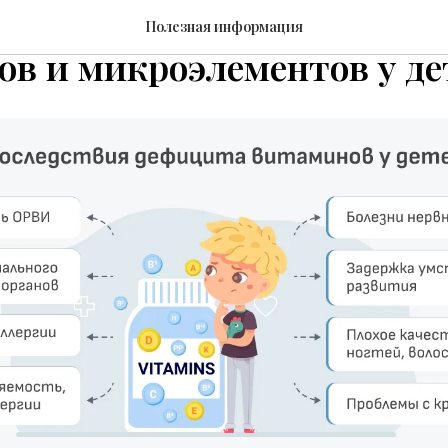
дные признаки дефицито
Полезная информация
в и микроэлементов у де