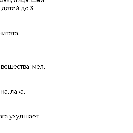
овы, лица, шеи
 детей до 3
итета.
вещества: мел,
а, лака,
зга ухудшает