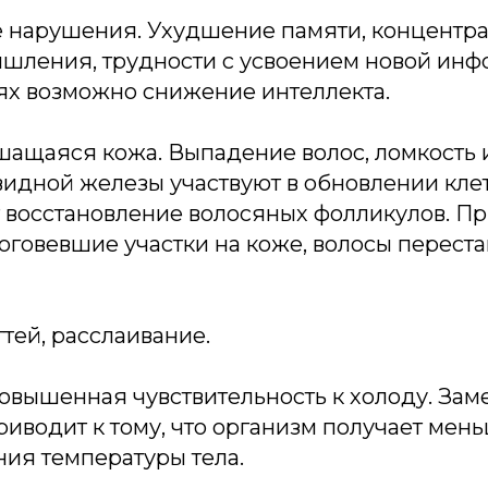
е нарушения. Ухудшение памяти, концентр
шления, трудности с усвоением новой инф
ях возможно снижение интеллекта.
шащаяся кожа. Выпадение волос, ломкость и
идной железы участвуют в обновлении кле
восстановление волосяных фолликулов. При
оговевшие участки на коже, волосы перест
гтей, расслаивание.
повышенная чувствительность к холоду. За
иводит к тому, что организм получает мен
ия температуры тела.