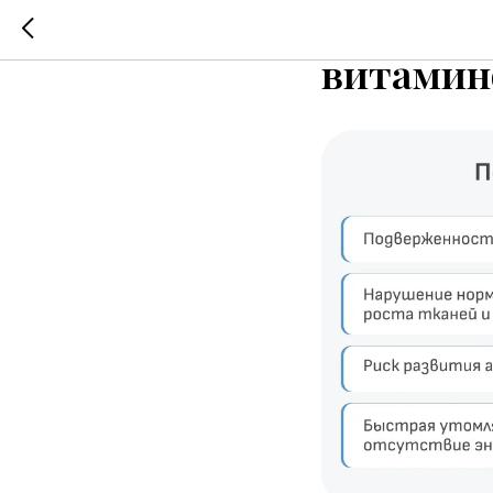
Неочеви
витамино