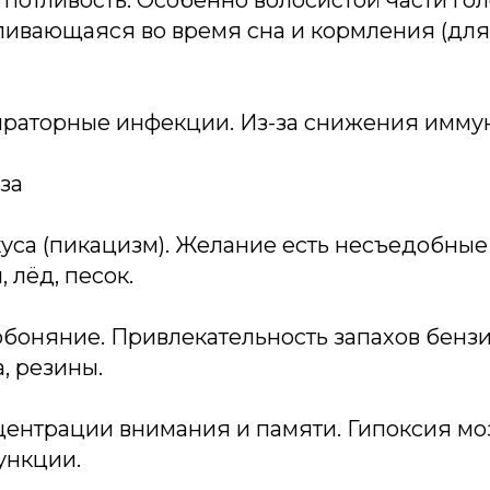
отливость. Особенно волосистой части гол
ливающаяся во время сна и кормления (для
ираторные инфекции. Из-за снижения иммун
за
са (пикацизм). Желание есть несъедобные 
 лёд, песок.
оняние. Привлекательность запахов бензин
а, резины.
ентрации внимания и памяти. Гипоксия мо
ункции.