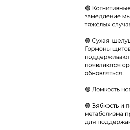
🟢 Когнитивны
замедление мы
тяжёлых случа
🟢 Сухая, шелу
Гормоны щитов
поддерживают 
появляются ор
обновляться.
🟢 Ломкость но
🟢 Зябкость и 
метаболизма пр
для поддержан