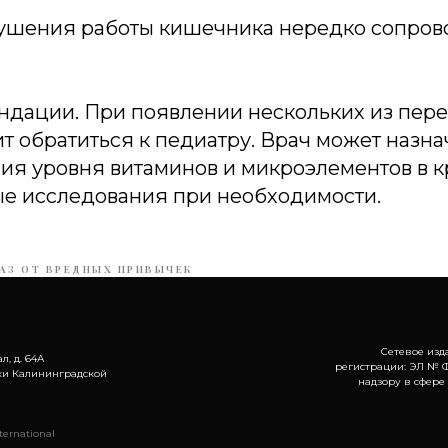
рушения работы кишечника нередко сопро
дации. При появлении нескольких из пер
т обратиться к педиатру. Врач может назна
я уровня витаминов и микроэлементов в кр
е исследования при необходимости.
АЗ ОТ ВРЕДНЫХ ПРИВЫЧЕК
Сетевое изд
л, д. 64А
регистрации: ЭЛ № Ф
ки Калининградской
надзору в сфере
ernational