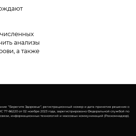
вождают
ечисленных
чить анализы
ови, а также
ание "Берегите Здоровье", регистрационный номер и дата принятия решения о
С 77-86220 от 02 ноября 2023 года, зарегистрировано Федеральной службой по
 связи, информационных технологий и массовых коммуникаций (Роскомнадзор).