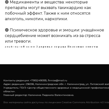
🟢 Медикаменты и вещества: некоторые
препараты могут вызвать тахикардию как
побочный эффект. Также к ним относятся
алкоголь, никотин, наркотики.
🟢 Психическое здоровье и эмоции: учащённое
сердцебиение может возникать из-за стресса
или тревоги.
2026-02-08 11:00
Здоровье сердца
Полезные советы
Контакты редакции: +79052490935, finnias@mail.ru
Адрес редакции: 236006, Калининградская обл. г. Калининград, ул. Литовский вал,
Учредитель: ГБУЗ «Центр общественного здоровья и медицинской профилактик
области».
Главный редактор: Калинина Людмила Валентиновна.
Все материалы сайта доступны по лицензии Creative Commons Attribution 4.0 Inte