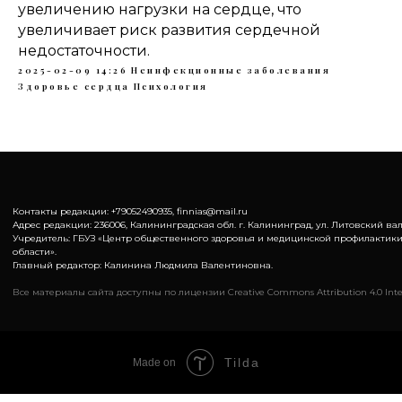
увеличению нагрузки на сердце, что
увеличивает риск развития сердечной
недостаточности.
2025-02-09 14:26
Неинфекционные заболевания
Здоровье сердца
Психология
Контакты редакции: +79052490935, finnias@mail.ru
Адрес редакции: 236006, Калининградская обл. г. Калининград, ул. Литовский вал,
Учредитель: ГБУЗ «Центр общественного здоровья и медицинской профилактик
области».
Главный редактор: Калинина Людмила Валентиновна.
Все материалы сайта доступны по лицензии Creative Commons Attribution 4.0 Inte
Tilda
Made on