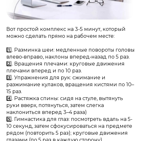
Вот простой комплекс на 3-5 минут, который
можно сделать прямо на рабочем месте:
1️⃣. Разминка шеи: медленные повороты головы
влево‑вправо, наклоны вперед‑назад по 5 раз.
2️⃣. Вращения плечами: круговые движения
плечами вперед и по 10 раз.
3️⃣. Упражнения для рук: сжимание и
разжимание кулаков, вращения кистями по 10–
15 раз.
4️⃣. Растяжка спины: сидя на стуле, вытянуть
руки вверх, потянуться, затем слегка
наклониться вперед 3–4 раза)
5️⃣. Гимнастика для глаз: посмотреть вдаль на 5-
10 секунд, затем сфокусироваться на предмете
рядом (повторить 5 раз); круговые движения
глазами (по 5 раз в каждую сторону).